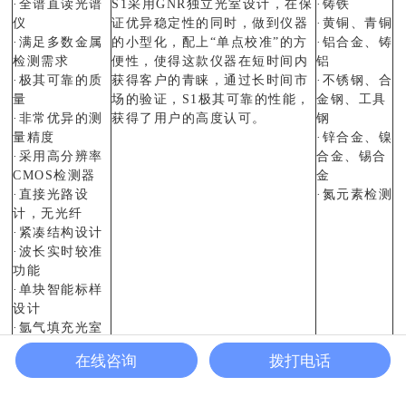
·全谱直读光谱
S1采用GNR独立光室设计，在保
·铸铁
仪
证优异稳定性的同时，做到仪器
·黄铜、青铜
·满足多数金属
的小型化，配上“单点校准”的方
·铝合金、铸
检测需求
便性，使得这款仪器在短时间内
铝
·极其可靠的质
获得客户的青睐，通过长时间市
·不锈钢、合
量
场的验证，S1极其可靠的性能，
金钢、工具
·非常优异的测
获得了用户的高度认可。
钢
量精度
·锌合金、镍
·采用高分辨率
合金、锡合
CMOS检测器
金
·直接光路设
·氮元素检测
计，无光纤
·紧凑结构设计
·波长实时较准
功能
·单块智能标样
设计
·氩气填充光室
在线咨询
拨打电话