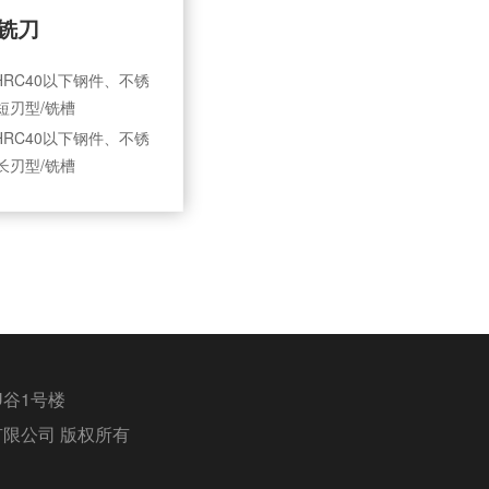
铣刀
HRC40以下钢件、不锈
/短刃型/铣槽
HRC40以下钢件、不锈
/长刃型/铣槽
谷1号楼
工程有限公司 版权所有