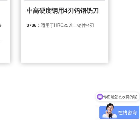
中高硬度钢用4刃钨钢铣刀
锈
3736：
适用于HRC25以上钢件/4刃
/
你们是怎么收费的呢
现在有优惠活动吗