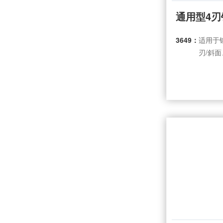
通用型4
3649：
适用于
刃/斜